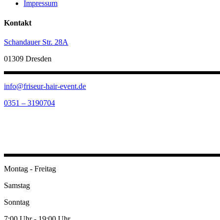
Impressum
Kontakt
Schandauer Str. 28A
01309 Dresden
info@friseur-hair-event.de
0351 – 3190704
Öffnungszeiten
Montag - Freitag
Samstag
Sonntag
7:00 Uhr - 19:00 Uhr